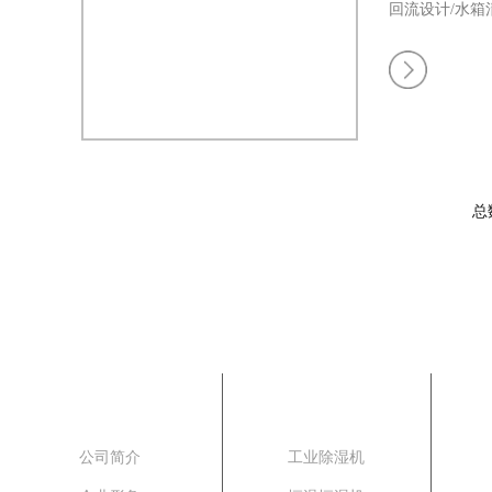
回流设计/水箱
专利集成机芯
造，防止生锈
..
总
关于金喆
产品中心
公司简介
工业除湿机