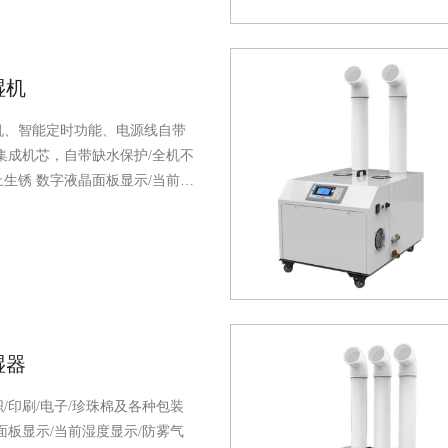
璃钢一体成型及铝型材制造，防
向脚轮，移动方便，气流方向可
风口湿度饱和效率高达90%以上
气具有净化作用，去除空气中灰
湿机
害气体
适用区域：光电玻璃/SMT
各种无尘车间
...
机、智能定时功能、电源线自带
集成机芯，自带缺水保护/全机不
止生锈
数字液晶面板显示/当前湿
回流设计/水箱清洗功能提醒/电
保护
湿器
/印刷/电子/珍珠棉及各种包装
板显示/当前湿度显示/防雾气