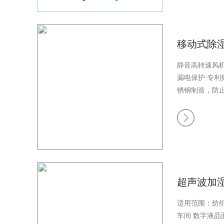
水保护
全机玻
止生锈
配有万
调节
加湿机出
蒸发材料对空
移动式除
尘及溶于水有
贴片/半导体及
静音高转速风
漏电保护
专利
锈钢制造，防
度显示/防雾气
...
源线自带漏电
超声波加
适用范围：纺织
车间
数字液晶面