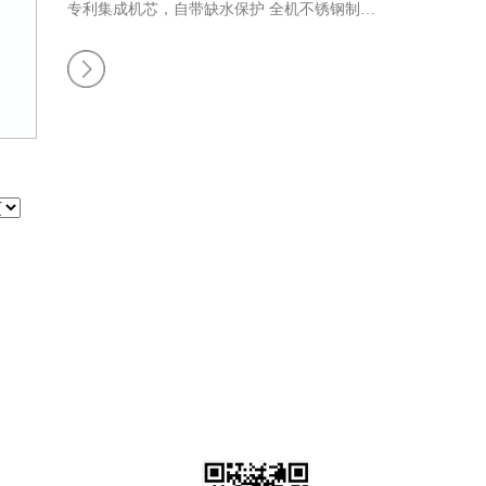
专利集成机芯，自带缺水保护
全机不锈钢制
间
造，防止生锈
适用区域：纺织/印刷/电子/珍珠
棉及各种包装车间
...
全国咨询热线
138-2926-3987