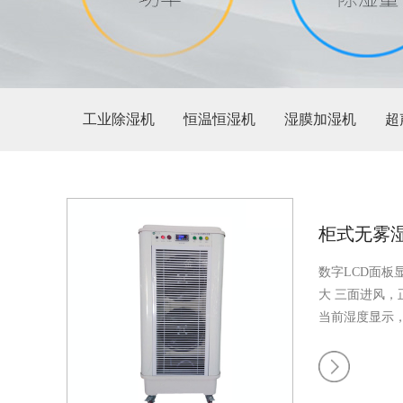
工业除湿机
恒温恒湿机
湿膜加湿机
超
柜式无雾
数字LCD面板
大
三面进风，
当前湿度显示
控制
不滴水、
强排水功能，4
带漏电保护，