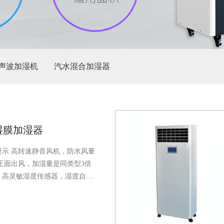
声波加湿机
汽水混合加湿器
湿膜加湿器
显示
高转速静音风机，防水风量
正面出风，加湿量是同类型3倍
，高灵敏湿度传感器，湿度自动
不出雾、无喷头，加湿空气
水箱
0目纱网过滤空气杂质
电源线自
过载保护
专利集成机芯，自带缺