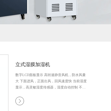
MORE
MORE
公司介绍
技术支持
车间加湿
企业形象
立式湿膜加湿机
行业资讯
案例
资质证书
数字LCD面板显示
高转速静音风机，防水风量
大
下面进风，正面出风，回风速度快
当前湿度
显示，高灵敏湿度传感器，湿度自动控制
不滴
水、不出雾、无喷头，加湿空气
水箱强排水功
常见问题
半导体车
联系我们
能，40目纱网过滤空气杂质
电源线自带漏电保
护，过载保护
专利集成机芯，自带缺水保护
钣