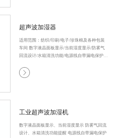
金一体成型及铝型材制造，防止生锈
配有万向
脚轮，移动方便，气流方向可调节
加湿机出风
间
口湿度饱和效率高达90%以上
蒸发材料对空气
具有净化作用，去除空气中灰尘及溶于水有害
超声波加湿器
气体
适用区域：光电玻璃/SMT贴片/半导体及
各种无尘车间
...
适用范围：纺织/印刷/电子/珍珠棉及各种包装
车间
数字液晶面板显示/当前湿度显示/防雾气
洁净室加
回流设计/水箱清洗功能/电源线自带漏电保护，
专利集成机芯，自带缺水保护、全机不锈钢制
造，防止生锈
...
湿案例
工业超声波加湿机
导光板车
数字液晶面板显示、当前湿度显示
防雾气回流
设计、水箱清洗功能提醒
电源线自带漏电保护